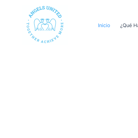
Ir
al
contenido
Inicio
¿Qué H