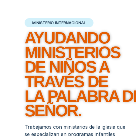
MINISTERIO INTERNACIONAL
AYUDANDO
MINISTERIOS
DE NIÑOS A
TRAVÉS DE
LA PALABRA D
SEÑOR
.
Trabajamos con ministerios de la iglesia que
se especializan en programas infantiles